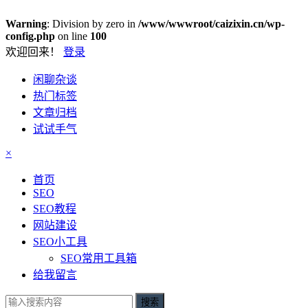
Warning
: Division by zero in
/www/wwwroot/caizixin.cn/wp-
config.php
on line
100
欢迎回来！
登录
闲聊杂谈
热门标签
文章归档
试试手气
×
首页
SEO
SEO教程
网站建设
SEO小工具
SEO常用工具箱
给我留言
搜索