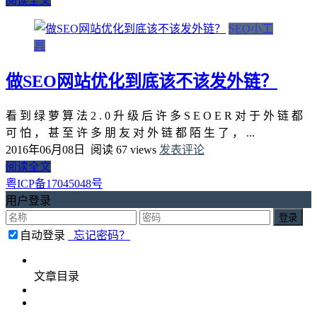
阅读全文
SEO小工
具
做SEO网站优化到底该不该发外链？
看 到 绿 萝 算 法 2 . 0 升 级 后 许 多 S E O E R 对 于 外 链 都
可 怕 ， 甚 至 许 多 朋 友 对 外 链 都 陌 生 了 ， ...
2016年06月08日
阅读 67 views
发表评论
阅读全文
粤ICP备17045048号
用户登录
自动登录
忘记密码？
文章目录