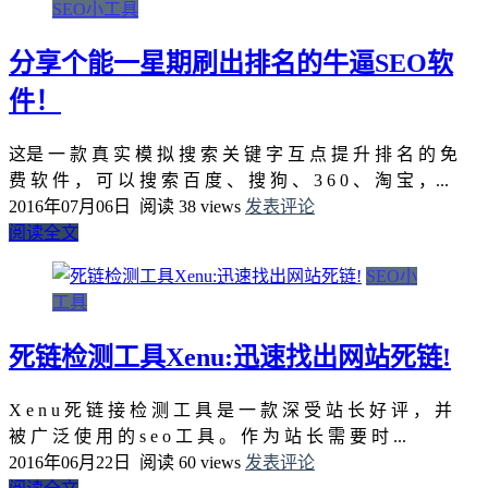
SEO小工具
分享个能一星期刷出排名的牛逼SEO软
件！
这是 一 款 真 实 模 拟 搜 索 关 键 字 互 点 提 升 排 名 的 免
费 软 件 ， 可 以 搜 索 百 度 、 搜 狗 、 3 6 0 、 淘 宝 ，...
2016年07月06日
阅读 38 views
发表评论
阅读全文
SEO小
工具
死链检测工具Xenu:迅速找出网站死链!
X e n u 死 链 接 检 测 工 具 是 一 款 深 受 站 长 好 评 ， 并
被 广 泛 使 用 的 s e o 工 具 。 作 为 站 长 需 要 时 ...
2016年06月22日
阅读 60 views
发表评论