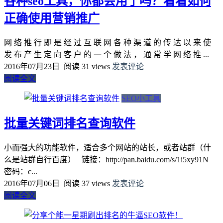
各种seo工具，你都会用了吗？看看如何
正确使用营销推广
网 络 推 行 即 是 经 过 互 联 网 各 种 渠 道 的 传 达 以 来 使
发 布 产 生 定 向 客 户 的 一 个 做 法 ， 通 常 学 网 络 推 ...
2016年07月23日
阅读 31 views
发表评论
阅读全文
SEO小工具
批量关键词排名查询软件
小而强大的功能软件，适合多个网站的站长，或者站群（什
么是站群自行百度） 链接：http://pan.baidu.com/s/1i5xy91N
密码：c...
2016年07月06日
阅读 37 views
发表评论
阅读全文