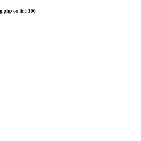
ig.php
on line
100