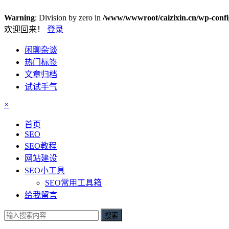
Warning
: Division by zero in
/www/wwwroot/caizixin.cn/wp-conf
欢迎回来！
登录
闲聊杂谈
热门标签
文章归档
试试手气
×
首页
SEO
SEO教程
网站建设
SEO小工具
SEO常用工具箱
给我留言
搜索