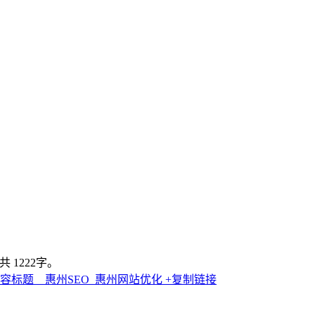
 1222字。
题 _ 惠州SEO_惠州网站优化
+复制链接